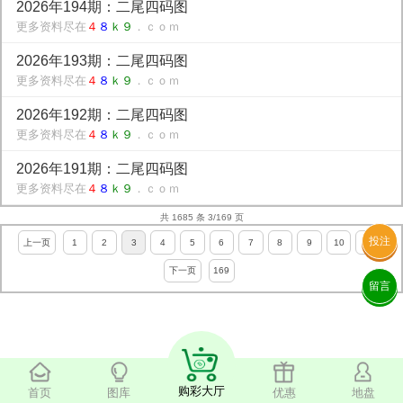
2026年194期：二尾四码图
更多资料尽在
４
８
ｋ９
．ｃｏｍ
2026年193期：二尾四码图
更多资料尽在
４
８
ｋ９
．ｃｏｍ
2026年192期：二尾四码图
更多资料尽在
４
８
ｋ９
．ｃｏｍ
2026年191期：二尾四码图
更多资料尽在
４
８
ｋ９
．ｃｏｍ
共 1685 条 3/169 页
投注
上一页
1
2
3
4
5
6
7
8
9
10
11
下一页
169
留言
购彩大厅
首页
图库
优惠
地盘