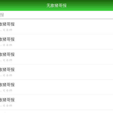
无敌猪哥报
哥报
无敌猪哥报
．ｃｏｍ
无敌猪哥报
．ｃｏｍ
无敌猪哥报
．ｃｏｍ
无敌猪哥报
．ｃｏｍ
无敌猪哥报
．ｃｏｍ
无敌猪哥报
．ｃｏｍ