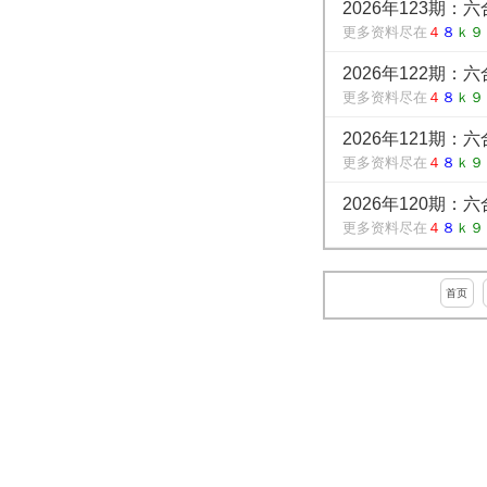
2026年123期：
更多资料尽在
４
８
ｋ９
2026年122期：
更多资料尽在
４
８
ｋ９
2026年121期：
更多资料尽在
４
８
ｋ９
2026年120期：
更多资料尽在
４
８
ｋ９
首页