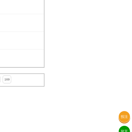
169
投注
留言