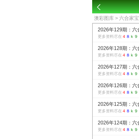
澳彩图库
> 六合家宝
2026年129期：
更多资料尽在
４
８
ｋ９
2026年128期：
更多资料尽在
４
８
ｋ９
2026年127期：
更多资料尽在
４
８
ｋ９
2026年126期：
更多资料尽在
４
８
ｋ９
2026年125期：
更多资料尽在
４
８
ｋ９
2026年124期：
更多资料尽在
４
８
ｋ９