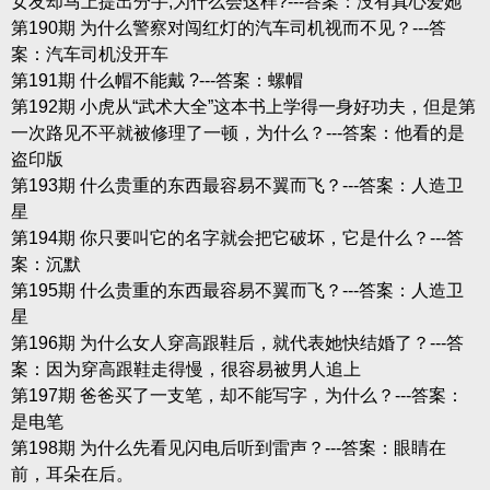
女友却马上提出分手,为什么会这样?---答案：没有真心爱她
第190期 为什么警察对闯红灯的汽车司机视而不见？---答
案：汽车司机没开车
第191期 什么帽不能戴 ?---答案：螺帽
第192期 小虎从“武术大全”这本书上学得一身好功夫，但是第
一次路见不平就被修理了一顿，为什么？---答案：他看的是
盗印版
第193期 什么贵重的东西最容易不翼而飞？---答案：人造卫
星
第194期 你只要叫它的名字就会把它破坏，它是什么？---答
案：沉默
第195期 什么贵重的东西最容易不翼而飞？---答案：人造卫
星
第196期 为什么女人穿高跟鞋后，就代表她快结婚了？---答
案：因为穿高跟鞋走得慢，很容易被男人追上
第197期 爸爸买了一支笔，却不能写字，为什么？---答案：
是电笔
第198期 为什么先看见闪电后听到雷声？---答案：眼睛在
前，耳朵在后。