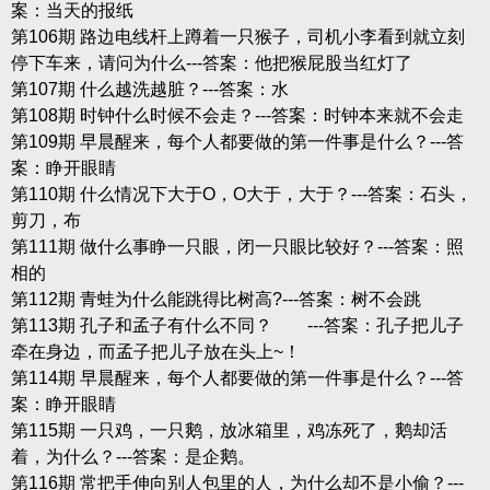
案：当天的报纸
第106期 路边电线杆上蹲着一只猴子，司机小李看到就立刻
停下车来，请问为什么---答案：他把猴屁股当红灯了
第107期 什么越洗越脏？---答案：水
第108期 时钟什么时候不会走？---答案：时钟本来就不会走
第109期 早晨醒来，每个人都要做的第一件事是什么？---答
案：睁开眼睛
第110期 什么情况下大于O，O大于，大于？---答案：石头，
剪刀，布
第111期 做什么事睁一只眼，闭一只眼比较好？---答案：照
相的
第112期 青蛙为什么能跳得比树高?---答案：树不会跳
第113期 孔子和孟子有什么不同？ ---答案：孔子把儿子
牵在身边，而孟子把儿子放在头上~！
第114期 早晨醒来，每个人都要做的第一件事是什么？---答
案：睁开眼睛
第115期 一只鸡，一只鹅，放冰箱里，鸡冻死了，鹅却活
着，为什么？---答案：是企鹅。
第116期 常把手伸向别人包里的人，为什么却不是小偷？---