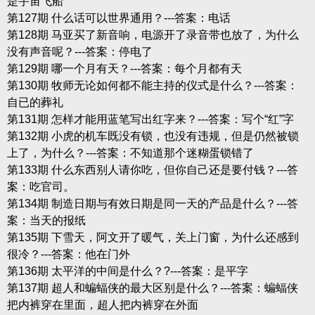
是宇宙飞船
第127期 什么话可以世界通用？---答案：电话
第128期 马亚买了新音响，电源开了录音带也放了，为什么
没有声音呢？---答案：停电了
第129期 哪一个月有天？---答案：每个月都有天
第130期 牧师无论如何都不能主持的仪式是什么？---答案：
自已的葬礼
第131期 怎样才能用蓝笔写出红字来？---答案：写个“红”字
第132期 小虎的机车既没有锁，也没有违规，但是仍然被锁
上了，为什么？---答案：不知道那个迷糊蛋锁错了
第133期 什么东西别人请你吃，但你自己还是要付钱？---答
案：吃官司。
第134期 制造日期与有效日期是同一天的产品是什么？---答
案：当天的报纸
第135期 下雪天，阿文开了暖气，关上门窗，为什么还感到
很冷？---答案：他在门外
第136期 太平洋的中间是什么？?---答案：是平字
第137期 超人和蝙蝠侠的最大区别是什么？---答案：蝙蝠侠
把内裤穿在里面，超人把内裤穿在外面