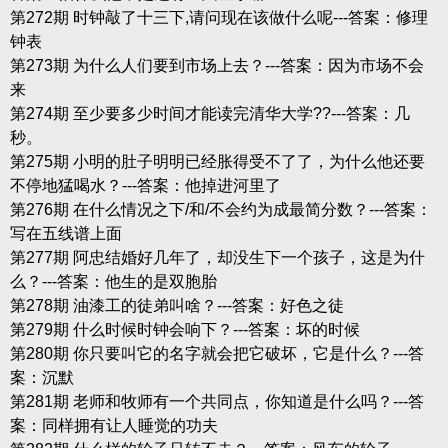
第272期 时钟敲了十三下,请问现在该做什么呢---答案：修理
钟表
第273期 为什么人们要到市场上去？---答案：因为市场不会
来
第274期 至少要多少时间才能读完清华大学??---答案：几
秒。
第275期 小明的肚子明明已经胀得受不了了，为什么他还要
不停地猛喝水？---答案：他掉进河里了
第276期 在什么情况之下/和/不会约为成最简分数？---答案：
写在五线谱上面
第277期 阿忠结婚好几年了，却没生下一个孩子，这是为什
么？---答案：他生的是双胞胎
第278期 油漆工的徒弟叫啥？---答案：好色之徒
第279期 什么时候时钟会响下？---答案：坏的时候
第280期 你只要叫它的名字就会把它破坏，它是什么？---答
案：沉默
第281期 老师和牧师有一个共同点，你知道是什么吗？---答
案：同样拥有让人睡觉的功夫