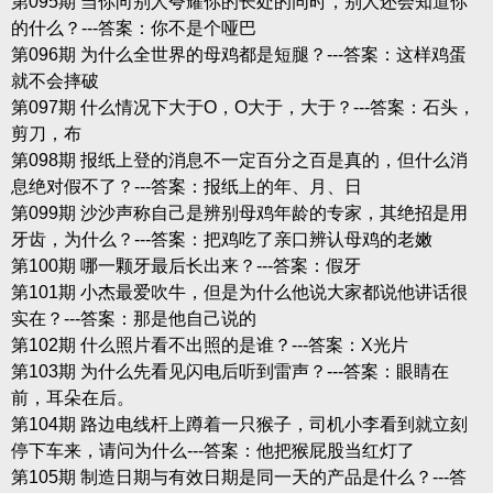
第095期 当你向别人夸耀你的长处的同时，别人还会知道你
的什么？---答案：你不是个哑巴
第096期 为什么全世界的母鸡都是短腿？---答案：这样鸡蛋
就不会摔破
第097期 什么情况下大于O，O大于，大于？---答案：石头，
剪刀，布
第098期 报纸上登的消息不一定百分之百是真的，但什么消
息绝对假不了？---答案：报纸上的年、月、日
第099期 沙沙声称自己是辨别母鸡年龄的专家，其绝招是用
牙齿，为什么？---答案：把鸡吃了亲口辨认母鸡的老嫩
第100期 哪一颗牙最后长出来？---答案：假牙
第101期 小杰最爱吹牛，但是为什么他说大家都说他讲话很
实在？---答案：那是他自己说的
第102期 什么照片看不出照的是谁？---答案：X光片
第103期 为什么先看见闪电后听到雷声？---答案：眼睛在
前，耳朵在后。
第104期 路边电线杆上蹲着一只猴子，司机小李看到就立刻
停下车来，请问为什么---答案：他把猴屁股当红灯了
第105期 制造日期与有效日期是同一天的产品是什么？---答