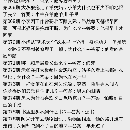
不停地猛喝水？---答案：他掉进河里了
第068期 大灰狼拖走了羊妈妈，小羊为什么也不声不响地跟
了去？---答案：小羊在羊他*的肚子里
第069期 小李因工作需要常应酬交际，虽然每天都很早回
家，可是老婆还是抱怨不断。为什么？---答案：他是早上才
回家
第070期 小虎从“武术大全”这本书上学得一身好功夫，但是第
一次路见不平就被修理了一顿，为什么？---答案：他看的是
盗印版
第071期 哪一颗牙最后长出来？---答案：假牙
第072期 老张在打太极拳时金鸡独立，站多久看上去都那么
轻松，为什么？---答案：因为他在照片里
第073期 一群女孩在正在河边洗澡，突然一陌生男人闯入，
你觉得她们最想遮住哪儿？---答案：男人的眼睛
第074期 黑人为什么喜欢吃白色巧克力？---答案：怕咬到自
己的手指
第075期 书店里买不到什么书 ?---答案：遗书
第076期 阿呆开车去动物园玩，动物园很近，他的路并没有
走错，为何却总到不了目的地？---答案：早开过了