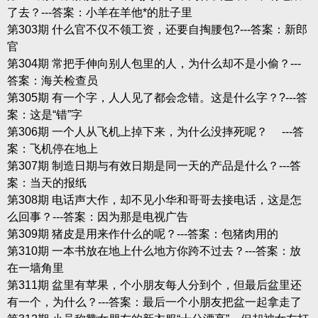
了去？---答案：小羊在羊他*的肚子里
第303期 什么官不仅不领工资，还要自掏腰包?---答案：新郎
官
第304期 常把手伸向别人包里的人，为什么却不是小偷？---
答案：海关检查员
第305期 有一个字，人人见了都会念错。这是什么字？?---答
案：这是“错”字
第306期 一个人从飞机上掉下来，为什么没摔死呢？ ---答
案：飞机停在地上
第307期 制造日期与有效日期是同一天的产品是什么？---答
案：当天的报纸
第308期 电话声大作，却不见小华和哥哥去接电话，这是怎
么回事？---答案：因为那是电视广告
第309期 猪皮是用来作什么的呢？---答案：包猪肉用的
第310期 一本书放在地上什么地方你跨不过去？---答案：放
在一墙角里
第311期 盆里有苹果，个小朋友每人分到个，但最后盆里还
有一个，为什么？---答案：最后一个小朋友把盆一起拿走了