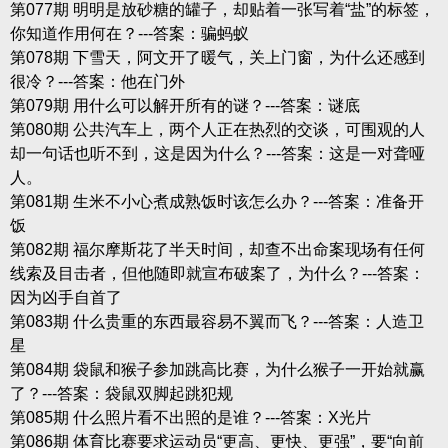
第077期 明明是放砂糖的罐子，却贴着一张写着“盐”的标签，
你知道作用何在？---答案：骗蚂蚁
第078期 下雪天，阿文开了暖气，关上门窗，为什么还感到
很冷？---答案：他在门外
第079期 用什么可以解开所有的谜？---答案：谜底
第080期 公共汽车上，两个人正在热烈的交谈，可围观的人
却一句话也听不到，这是因为什么？---答案：这是一对聋哑
人。
第081期 生米不小心煮成熟饭时该怎么办？---答案：准备开
饭
第082期 福尔摩斯花了半天时间，却查不出命案现场有任何
线索及目击者，但他随即就宣布破案了，为什么？---答案：
因为凶手自首了
第083期 什么贵重的东西最容易不翼而飞？---答案：人造卫
星
第084期 袋鼠和猴子参加跳高比赛，为什么猴子一开始就赢
了？---答案：袋鼠双脚起跳犯规
第085期 什么照片看不出照的是谁？---答案：X光片
第086期 体育比赛要求运动员“更高、更快、更强”，要“向前