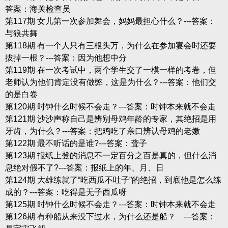
答案：海关检查员
第117期 女儿第一次参加舞会，妈妈最担心什么？---答案：
与狼共舞
第118期 有一个人只有三根头万，为什么在参加宴会时还要
拔掉一根？---答案：因为他想中分
第119期 在一次考试中，两个学生交了一模一样的考卷，但
老师认为他们肯定没有做弊，这是为什么？---答案：他们交
的是白卷
第120期 时钟什么时候不会走？---答案：时钟本来就不会走
第121期 沙沙声称自己是辨别母鸡年龄的专家，其绝招是用
牙齿，为什么？---答案：把鸡吃了亲口辨认母鸡的老嫩
第122期 最不听话的是谁?---答案：聋子
第123期 报纸上登的消息不一定百分之百是真的，但什么消
息绝对假不了?---答案：报纸上的年、月、日
第124期 大雄练就了“吃西瓜不吐子”的绝招，到底他是怎么练
成的？---答案：吃得是无子西瓜呀
第125期 时钟什么时候不会走？---答案：时钟本来就不会走
第126期 有种船从来没下过水，为什么还是船？ ---答案：