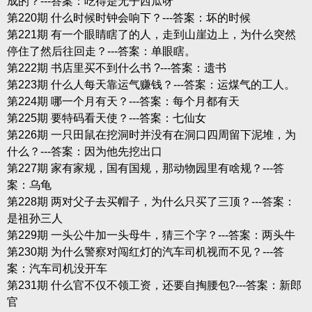
成的？---答案：吃得是无子西瓜呀
第220期 什么时候时钟会响下？---答案：坏的时候
第221期 有一个眼睛瞎了的人，走到山崖边上，为什么突然
停住了然后往回走？---答案：单眼瞎。
第222期 书店里买不到什么书 ?---答案：遗书
第223期 什么人每天靠运气赚钱？---答案：运煤气的工人。
第224期 哪一个月有天？---答案：每个月都有天
第225期 要特码看天使？---答案：七仙女
第226期 一只田鼠在挖洞时并没有在洞口四周留下泥堆，为
什么？---答案：因为他先挖出口
第227期 家有家规，国有国规，那动物园里有啥规？---答
案：乌龟
第228期 两对父子去买帽子，为什么只买了三顶？---答案：
是祖孙三人
第229期 一头公牛加一头母牛，猜三个字？---答案：两头牛
第230期 为什么警察对闯红灯的汽车司机视而不见？---答
案：汽车司机没开车
第231期 什么官不仅不领工资，还要自掏腰包?---答案：新郎
官