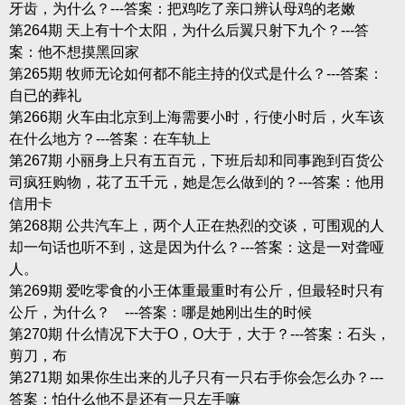
牙齿，为什么？---答案：把鸡吃了亲口辨认母鸡的老嫩
第264期 天上有十个太阳，为什么后翼只射下九个？---答
案：他不想摸黑回家
第265期 牧师无论如何都不能主持的仪式是什么？---答案：
自已的葬礼
第266期 火车由北京到上海需要小时，行使小时后，火车该
在什么地方？---答案：在车轨上
第267期 小丽身上只有五百元，下班后却和同事跑到百货公
司疯狂购物，花了五千元，她是怎么做到的？---答案：他用
信用卡
第268期 公共汽车上，两个人正在热烈的交谈，可围观的人
却一句话也听不到，这是因为什么？---答案：这是一对聋哑
人。
第269期 爱吃零食的小王体重最重时有公斤，但最轻时只有
公斤，为什么？ ---答案：哪是她刚出生的时候
第270期 什么情况下大于O，O大于，大于？---答案：石头，
剪刀，布
第271期 如果你生出来的儿子只有一只右手你会怎么办？---
答案：怕什么他不是还有一只左手嘛