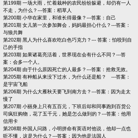
第199期 一场大雨，忙着栽种的农民纷纷躲避，却仍有一人
不走，为什么？---答案：稻草人
第200期 小华在家里，和谁长得最像？---答案：自己
第201期 女儿第一次参加舞会，妈妈最担心什么？---答案：
与狼共舞
第202期 黑人为什么喜欢吃白色巧克力？--- 答案：怕咬到自
己的手指
第203期 如果诸葛亮活着，世界现在会有什么不同？---答
案：会多一个人。
第204期 由于什么原因死亡的人最多？---答案：抢救无效。
第205期 有种船从来没下过水，为什么还是船？ ---答案：
是宇宙飞船
第206期 为什么大雁秋天要飞到南方去？---答案：因为走太
慢了
第207期 小丽身上只有五百元，下班后却和同事跑到百货公
司疯狂购物，花了五千元，她是怎么做到的？---答案：他用
信用卡
第208期 外国人问路，小明拼命有英语对他说，他却一点也
听不懂，这是为什么？---答案：因为他是法国人