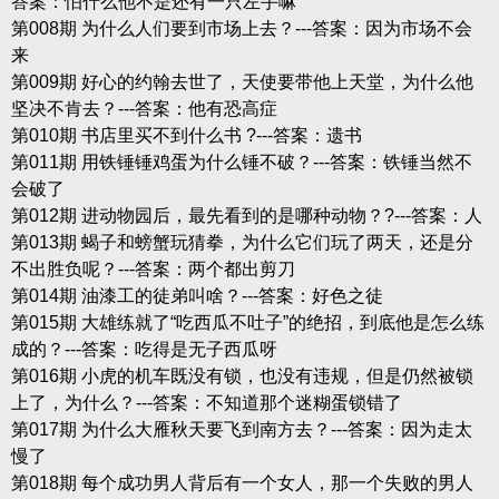
答案：怕什么他不是还有一只左手嘛
第008期 为什么人们要到市场上去？---答案：因为市场不会
来
第009期 好心的约翰去世了，天使要带他上天堂，为什么他
坚决不肯去？---答案：他有恐高症
第010期 书店里买不到什么书 ?---答案：遗书
第011期 用铁锤锤鸡蛋为什么锤不破？---答案：铁锤当然不
会破了
第012期 进动物园后，最先看到的是哪种动物？?---答案：人
第013期 蝎子和螃蟹玩猜拳，为什么它们玩了两天，还是分
不出胜负呢？---答案：两个都出剪刀
第014期 油漆工的徒弟叫啥？---答案：好色之徒
第015期 大雄练就了“吃西瓜不吐子”的绝招，到底他是怎么练
成的？---答案：吃得是无子西瓜呀
第016期 小虎的机车既没有锁，也没有违规，但是仍然被锁
上了，为什么？---答案：不知道那个迷糊蛋锁错了
第017期 为什么大雁秋天要飞到南方去？---答案：因为走太
慢了
第018期 每个成功男人背后有一个女人，那一个失败的男人