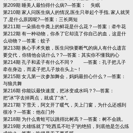
第209期 睡美人最怕得什么病?---答案： 失眠
第210期 家人问医生病人的情况,医生只举起个手指, 家人就哭
了,是什么原因呢?---答案：三长两短
第211期 一朵插在牛粪上的鲜花是什么花？---答案：牵牛花
第212期 有一种动物，你杀了它却流了你自己的血，这是什
么动物？---答案：蚊子
第213期 换心手术失败，医生问快要断气的病人有什么遗言
要交代，你猜他会说什么？?---答案：其实你不懂我的心
第214期 孔子和孟子有什么不同？ ---答案：孔子把儿子
牵在身边，而孟子把儿子放在头上~！
第215期 女儿第一次参加舞会，妈妈最担心什么？---答案：
与狼共舞
第216期 你能以最快速度，把冰变成水吗？?---答案：
把“冰”字去掉两点，就成了“水”。
第217期 下雪天，阿文开了暖气，关上门窗，为什么还感到
很冷？---答案：他在门外
第218期 为什么青蛙可以跳得比树高？---答案：树不会跳。
第219期 大雄练就了“吃西瓜不吐子”的绝招，到底他是怎么练