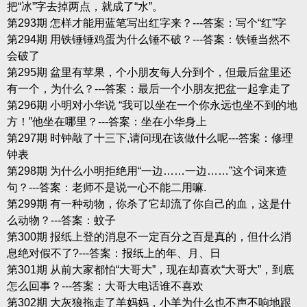
把“冰”字去掉两点，就成了“水”。
第293期 怎样才能用蓝笔写出红字来？---答案：写个“红”字
第294期 用铁锤锤鸡蛋为什么锤不破？---答案：铁锤当然不
会破了
第295期 盆里有苹果，个小朋友每人分到个，但最后盆里还
有一个，为什么？---答案：最后一个小朋友把盆一起拿走了
第296期 小明对小华说 “我可以坐在一个你永远也坐不到的地
方！”他坐在哪里？---答案：坐在小华身上
第297期 时钟敲了十三下,请问现在该做什么呢---答案：修理
钟表
第298期 为什么小明拒绝用“一边……一边……”这个词来造
句？---答案：老师不是说一心不能二用嘛.
第299期 有一种动物，你杀了它却流了你自己的血，这是什
么动物？---答案：蚊子
第300期 报纸上登的消息不一定百分之百是真的，但什么消
息绝对假不了?---答案：报纸上的年、月、日
第301期 从前大家都怕“大哥大”，现在却喜欢“大哥大”，到底
怎么回事？---答案：大哥大电话谁不喜欢
第302期 大灰狼拖走了羊妈妈，小羊为什么也不声不响地跟