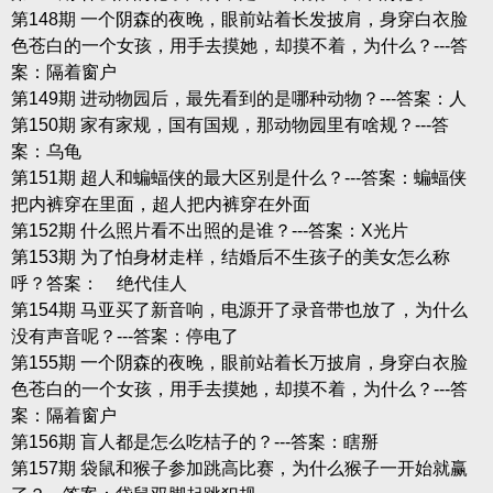
第148期 一个阴森的夜晚，眼前站着长发披肩，身穿白衣脸
色苍白的一个女孩，用手去摸她，却摸不着，为什么？---答
案：隔着窗户
第149期 进动物园后，最先看到的是哪种动物？---答案：人
第150期 家有家规，国有国规，那动物园里有啥规？---答
案：乌龟
第151期 超人和蝙蝠侠的最大区别是什么？---答案：蝙蝠侠
把内裤穿在里面，超人把内裤穿在外面
第152期 什么照片看不出照的是谁？---答案：X光片
第153期 为了怕身材走样，结婚后不生孩子的美女怎么称
呼？答案： 绝代佳人
第154期 马亚买了新音响，电源开了录音带也放了，为什么
没有声音呢？---答案：停电了
第155期 一个阴森的夜晚，眼前站着长万披肩，身穿白衣脸
色苍白的一个女孩，用手去摸她，却摸不着，为什么？---答
案：隔着窗户
第156期 盲人都是怎么吃桔子的？---答案：瞎掰
第157期 袋鼠和猴子参加跳高比赛，为什么猴子一开始就赢