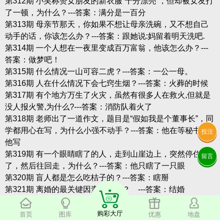
第312期 小吴称赞女朋友的新衣服“十分漂亮”，但却被女友打
了一顿，为什么？---答案：满分是一百分
第313期 母亲节那天，你如果不想让母亲洗碗，又不想自己
动手的话，你该怎么办？---答案：跟她说:妈留着明天洗吧.
第314期 一个人想在一夜里变成百万富翁，他该怎么办？---
答案：做梦吧！
第315期 什么情况一山可容二虎？---答案：一公一母。
第316期 人在什么情况下会七窍生烟？---答案：火葬的时候
第317期 有个地方万生了火灾，虽然有很多人在救火,但就是
没人报火警,为什么?---答案：消防队着火了
第318期 老师出了一道作文，题目是“假如我是个董事长”，同
学都用心在写，为什么小强不动手？---答案：他在等秘书替
投注
他写
第319期 有一个眼睛瞎了的人，走到山崖边上，突然停住
留言
了，然后往回走，为什么？---答案：他只瞎了一只眼
第320期 盲人都是怎么吃桔子的？---答案：瞎掰
第321期 离婚的最关键因素是什么？ ---答案：结婚
第322期 一个不会游泳的人掉进了水里却没有淹死，为什
么？---答案：他在洗澡
购彩大厅
首页
图库
优惠
地盘