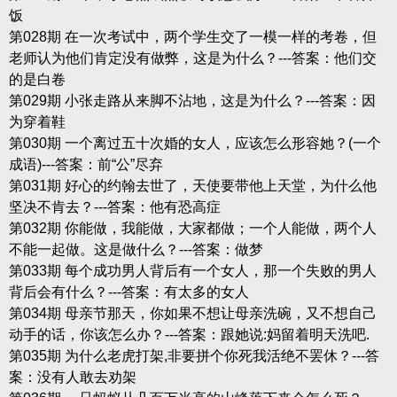
饭
第028期 在一次考试中，两个学生交了一模一样的考卷，但
老师认为他们肯定没有做弊，这是为什么？---答案：他们交
的是白卷
第029期 小张走路从来脚不沾地，这是为什么？---答案：因
为穿着鞋
第030期 一个离过五十次婚的女人，应该怎么形容她？(一个
成语)---答案：前“公”尽弃
第031期 好心的约翰去世了，天使要带他上天堂，为什么他
坚决不肯去？---答案：他有恐高症
第032期 你能做，我能做，大家都做；一个人能做，两个人
不能一起做。这是做什么？---答案：做梦
第033期 每个成功男人背后有一个女人，那一个失败的男人
背后会有什么？---答案：有太多的女人
第034期 母亲节那天，你如果不想让母亲洗碗，又不想自己
动手的话，你该怎么办？---答案：跟她说:妈留着明天洗吧.
第035期 为什么老虎打架,非要拼个你死我活绝不罢休？---答
案：没有人敢去劝架