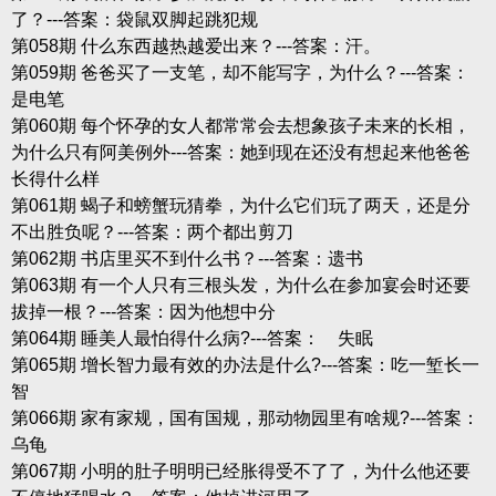
了？---答案：袋鼠双脚起跳犯规
第058期 什么东西越热越爱出来？---答案：汗。
第059期 爸爸买了一支笔，却不能写字，为什么？---答案：
是电笔
第060期 每个怀孕的女人都常常会去想象孩子未来的长相，
为什么只有阿美例外---答案：她到现在还没有想起来他爸爸
长得什么样
第061期 蝎子和螃蟹玩猜拳，为什么它们玩了两天，还是分
不出胜负呢？---答案：两个都出剪刀
第062期 书店里买不到什么书？---答案：遗书
第063期 有一个人只有三根头发，为什么在参加宴会时还要
拔掉一根？---答案：因为他想中分
第064期 睡美人最怕得什么病?---答案： 失眠
第065期 增长智力最有效的办法是什么?---答案：吃一堑长一
智
第066期 家有家规，国有国规，那动物园里有啥规?---答案：
乌龟
第067期 小明的肚子明明已经胀得受不了了，为什么他还要