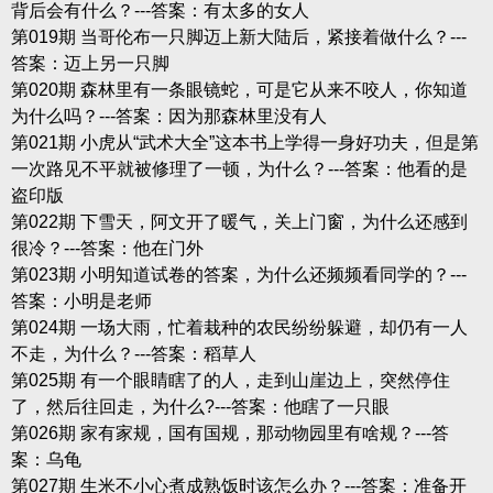
背后会有什么？---答案：有太多的女人
第019期 当哥伦布一只脚迈上新大陆后，紧接着做什么？---
答案：迈上另一只脚
第020期 森林里有一条眼镜蛇，可是它从来不咬人，你知道
为什么吗？---答案：因为那森林里没有人
第021期 小虎从“武术大全”这本书上学得一身好功夫，但是第
一次路见不平就被修理了一顿，为什么？---答案：他看的是
盗印版
第022期 下雪天，阿文开了暖气，关上门窗，为什么还感到
很冷？---答案：他在门外
第023期 小明知道试卷的答案，为什么还频频看同学的？---
答案：小明是老师
第024期 一场大雨，忙着栽种的农民纷纷躲避，却仍有一人
不走，为什么？---答案：稻草人
第025期 有一个眼睛瞎了的人，走到山崖边上，突然停住
了，然后往回走，为什么?---答案：他瞎了一只眼
第026期 家有家规，国有国规，那动物园里有啥规？---答
案：乌龟
第027期 生米不小心煮成熟饭时该怎么办？---答案：准备开