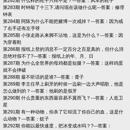
第282期 什么样的轮子只转不走？---答案：风车的轮子
第283期 时钟敲了十三下,请问现在该做什么呢---答案：修理
钟表
第284期 阿陈为什么不能把赌博一次戒掉？---答案：因为戒
了右手还有左手呀
第285期 小张走路从来脚不沾地，这是为什么？---答案：因
为穿着鞋
第286期 报纸上登的消息不一定百分之百是真的，但什么消
息绝对假不了?---答案：报纸上的年、月、日
第287期 为什么全世界的母鸡都是短腿？---答案：这样鸡蛋
就不会摔破
第288期 最不听话的是谁?---答案：聋子
第289期 李主任早上刷牙的时侯一边刷一边大声唱歌，他是
怎么做到的？---答案：他刷的是假牙
第290期 什么贵重的东西最容易不翼而飞？---答案：人造卫
星
第291期 有一种动物，你杀了它却流了你自己的血，这是什
么动物？---答案：蚊子
第292期 你能以最快速度，把冰变成水吗？?---答案：