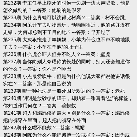
第232期 李主任早上刷牙的时侯一边刷一边大声唱歌，他是
怎么做到的？---答案：他刷的是假牙
第233期 为什么青蛙可以跳得比树高？---答案：树不会跳。
第234期 阿呆开车去动物园玩，动物园很近，他的路并没有
走错，为何却总到不了目的地？---答案：早开过了
第235期 大灰狼拖走了羊妈妈，小羊为什么也不声不响地跟
了去？---答案：小羊在羊他*的肚子里
第236期 什么虎会吓人但并不吃人？---答案：壁虎
第237期 当你向别人夸耀你的长处的同时，别人还会知道你
的什么？---答案：你不是个哑巴
第238期 小杰最爱吹牛，但是为什么他说大家都说他讲话很
实在？---答案：那是他自己说的
第239期 哪一种死法是一般死囚所欢迎的？---答案：老死
第240期 明明是放砂糖的罐子，却贴着一张写着“盐”的标签，
你知道作用何在？---答案：骗蚂蚁
第241期 超人和蝙蝠侠的最大区别是什么？---答案：蝙蝠侠
把内裤穿在里面，超人把内裤穿在外面
第242期 什么帽不能戴 ?---答案：螺帽
第243期 阿陈为什么不能把赌博一次戒掉？---答案：因为戒