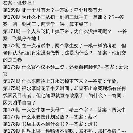
答案：做梦吧！
第169期 哪一个月有天？---答案：每个月都有天
第170期 为什么小王从初一到初三就学了一篇课文？?---答
案：初一到初三，两天学一课，算不错了！
第171期 一个人从飞机上掉下来，为什么没摔死呢？ ---答
案：飞机停在地上
第172期 在一次考试中，两个学生交了一模一样的考卷，但
老师认为他们肯定没有做弊，这是为什么？---答案：他们交
的是白卷
第173期 什么官不仅不领工资，还要自掏腰包?---答案：新郎
官
第174期 什么东西往上升永远掉不下来？---答案：年龄。
第175期 福尔摩斯花了半天时间，却查不出命案现场有任何
线索及目击者，但他随即就宣布破案了，为什么？---答案：
因为凶手自首了
第176期 一头公牛加一头母牛，猜三个字？---答案：两头牛
第177期 什么水要按计划发放？---答案：薪水
第178期 书店里买不到什么书？---答案：遗书
第179期 世界上哪一种鸭蛋不能吃，煮不熟，却打得破？---