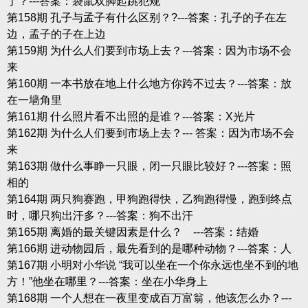
了？---答案：袋鼠双脚起跳犯规
第158期 孔子与孟子有什么区别？?---答案：孔子的子在左
边，孟子的子在上边
第159期 为什么人们要到市场上去？---答案：因为市场不会
来
第160期 一本书放在地上什么地方你跨不过去？---答案：放
在一墙角里
第161期 什么照片看不出照的是谁？---答案：X光片
第162期 为什么人们要到市场上去？--- 答案：因为市场不会
来
第163期 做什么事睁一只眼，闭一只眼比较好？---答案：照
相的
第164期 两只狗赛跑，甲狗跑得快，乙狗跑得慢，跑到终点
时，哪只狗出汗多？---答案：狗不出汗
第165期 离婚的最关键因素是什么？ ---答案：结婚
第166期 进动物园后，最先看到的是哪种动物？---答案：人
第167期 小明对小华说 “我可以坐在一个你永远也坐不到的地
方！”他坐在哪里？---答案：坐在小华身上
第168期 一个人想在一夜里变成百万富翁，他该怎么办？---