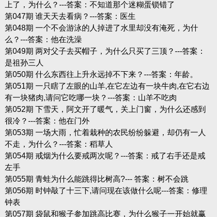
上了，为什么？---答案：不知道那个迷糊蛋锁错了
第047期 谁天天去看病？---答案：医生
第048期 一个不会游泳的人掉进了水里却没有淹死，为什
么？---答案：他在洗澡
第049期 两对父子去买帽子，为什么只买了三顶？---答案：
是祖孙三人
第050期 什么东西往上升永远掉不下来？---答案：年龄。
第051期 一只瞎了左眼的山羊,在它左边有一块牛肉,在它右边
有一块猪肉,请问它吃哪一块？---答案：山羊不吃肉
第052期 下雪天，阿文开了暖气，关上门窗，为什么还感到
很冷？---答案：他在门外
第053期 一场大雨，忙着栽种的农民纷纷躲避，却仍有一人
不走，为什么？---答案：稻草人
第054期 戒烟为什么要戒两次呢？---答案：戒了右手还是戒
左手
第055期 青蛙为什么能跳得比树高?--- 答案：树不会跳
第056期 时钟敲了十三下,请问现在该做什么呢---答案：修理
钟表
第057期 袋鼠和猴子参加跳高比赛，为什么猴子一开始就赢