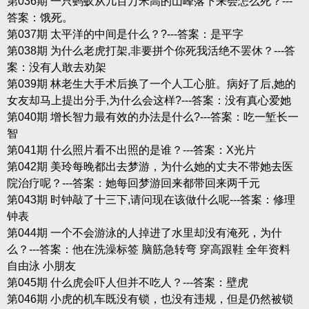
第036期 一只蚂蚁从几百万米高的山峰落下来会怎么死？---
答案：饿死。
第037期 太平洋的中间是什么？?---答案：是平字
第038期 为什么老虎打架,非要拼个你死我活绝不罢休？---答
案：没有人敢去劝架
第039期 林老生大手术后换了一个人工心脏。病好了后,她的
女友却马上提出分手,为什么会这样?---答案：没有真心爱她
第040期 增长智力最有效的办法是什么?---答案：吃一堑长一
智
第041期 什么照片看不出照的是谁？---答案：X光片
第042期 美玲每晚都出去梦游，为什么她的丈夫不带她去医
院治疗呢？---答案：她每回梦游回来都带回来两千元
第043期 时钟敲了十三下,请问现在该做什么呢---答案：修理
钟表
第044期 一个不会游泳的人掉进了水里却没有淹死，为什
么？---答案：他在洗澡标签 脑筋急转弯 穿高跟鞋 全年资料
自由泳 小朋友
第045期 什么虎会吓人但并不吃人？---答案：壁虎
第046期 小虎的机车既没有锁，也没有违规，但是仍然被锁