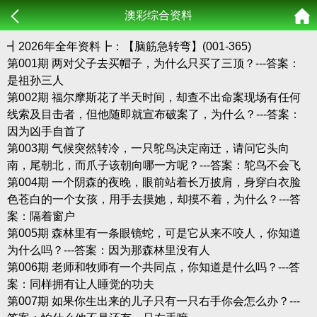
澳彩综合资料
┫2026年全年资料┣：【脑筋急转弯】(001-365)
第001期 两对父子去买帽子，为什么只买了三顶？---答案：
是祖孙三人
第002期 福尔摩斯花了半天时间，却查不出命案现场有任何
线索及目击者，但他随即就宣布破案了，为什么？---答案：
因为凶手自首了
第003期 气候突然转冷，一只鸵鸟决定南迁，请问它头向
南，尾朝北，而爪子该朝向哪一方呢？---答案：鸵鸟不会飞
第004期 一个阴森的夜晚，眼前站着长万披肩，身穿白衣脸
色苍白的一个女孩，用手去摸她，却摸不着，为什么？---答
案：隔着窗户
第005期 森林里有一条眼镜蛇，可是它从来不咬人，你知道
为什么吗？---答案：因为那森林里没有人
第006期 老师和牧师有一个共同点，你知道是什么吗？---答
案：同样拥有让人睡觉的功夫
第007期 如果你生出来的儿子只有一只右手你会怎么办？---