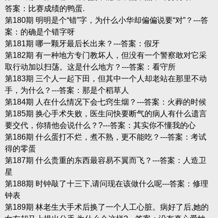
答案：比赛成绩的鸭蛋.
第180期 明明是个“错”字，为什么小华却偏偏说要“对”？---答
案：的确是个错字呀
第181期 哪一颗牙最后长出来？---答案：假牙
第182期 有一种地方专门教坏人，但没有一个警察敢对它采
取行动加以扫荡。这是什么地方？---答案：看守所
第183期 三个人一起下田，但其中一个人却老站在那里不动
手，为什么？---答案：那是个稻草人
第184期 人在什么情况下会七窍生烟？---答案：火葬的时候
第185期 换心手术失败，医生问快要断气的病人有什么遗言
要交代，你猜他会说什么？?---答案：其实你不懂我的心
第186期 什么蛋打不烂，煮不熟，更不能吃？---答案：考试
得的零蛋
第187期 什么贵重的东西最容易不翼而飞？---答案：人造卫
星
第188期 时钟敲了十三下,请问现在该做什么呢---答案：修理
钟表
第189期 林老生大手术后换了一个人工心脏。病好了后,她的