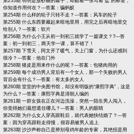
第253期 明明是放砂糖的罐子，却贴着一张写着“盐”的标签，
你知道作用何在？---答案：骗蚂蚁
第254期 什么样的轮子只转不走？---答案：风车的轮子
第255期 什么东西要藏起来暗地里用，用完之后再暗地里交
给别人？---答案：软片
第256期 为什么小王从初一到初三就学了一篇课文？?---答
案：初一到初三，两天学一课，算不错了！
第257期 下雪天，阿文开了暖气，关上门窗，为什么还感到
很冷？---答案：他在门外
第258期 猪皮是用来作什么的呢？---答案：包猪肉用的
第259期 每个成功男人背后有一个女人，那一个失败的男人
背后会有什么？---答案：有太多的女人
第260期 堂堂的中央图书馆，却没有明版的“康熙字典”，这是
为什么？---答案：康熙字典是清朝人编的
第261期 一群女孩在正在河边洗澡，突然一陌生男人闯入，
你觉得她们最想遮住哪儿？---答案：男人的眼睛
第262期 为什么女人穿高跟鞋后，就代表她快结婚了？---答
案：因为穿高跟鞋走得慢，很容易被男人追上
第263期 沙沙声称自己是辨别母鸡年龄的专家，其绝招是用