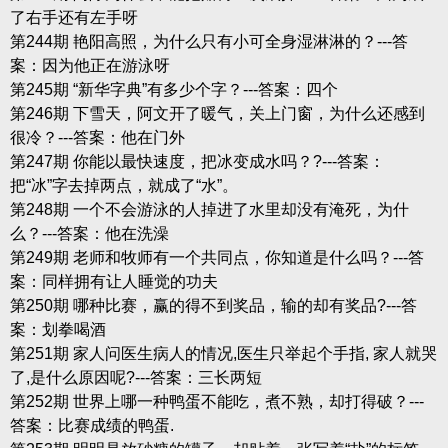
了右手还有左手呀
第244期 艳阳高照，为什么只有小可全身湿淋淋的？---答
案：因为他正在游泳呀
第245期 “新华字典”有多少个字？---答案：四个
第246期 下雪天，阿文开了暖气，关上门窗，为什么还感到
很冷？---答案：他在门外
第247期 你能以最快速度，把冰变成水吗？?---答案：
把“冰”字去掉两点，就成了“水”。
第248期 一个不会游泳的人掉进了水里却没有淹死，为什
么？---答案：他在洗澡
第249期 老师和牧师有一个共同点，你知道是什么吗？---答
案：同样拥有让人睡觉的功夫
第250期 哪种比赛，赢的得不到奖品，输的却有奖品?---答
案：划拳喝酒
第251期 家人问医生病人的情况,医生只举起个手指, 家人就哭
了,是什么原因呢?---答案：三长两短
第252期 世界上哪一种鸭蛋不能吃，煮不熟，却打得破？---
答案：比赛成绩的鸭蛋.