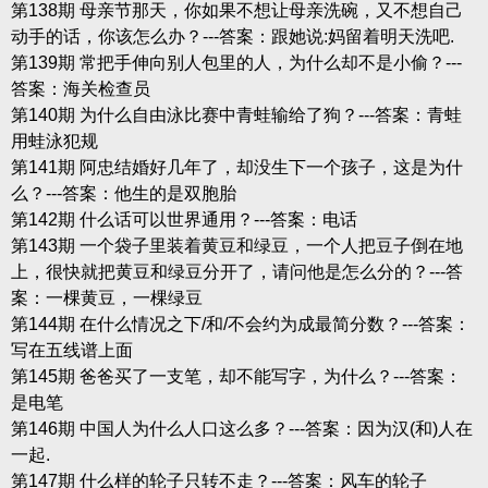
第138期 母亲节那天，你如果不想让母亲洗碗，又不想自己
动手的话，你该怎么办？---答案：跟她说:妈留着明天洗吧.
第139期 常把手伸向别人包里的人，为什么却不是小偷？---
答案：海关检查员
第140期 为什么自由泳比赛中青蛙输给了狗？---答案：青蛙
用蛙泳犯规
第141期 阿忠结婚好几年了，却没生下一个孩子，这是为什
么？---答案：他生的是双胞胎
第142期 什么话可以世界通用？---答案：电话
第143期 一个袋子里装着黄豆和绿豆，一个人把豆子倒在地
上，很快就把黄豆和绿豆分开了，请问他是怎么分的？---答
案：一棵黄豆，一棵绿豆
第144期 在什么情况之下/和/不会约为成最简分数？---答案：
写在五线谱上面
第145期 爸爸买了一支笔，却不能写字，为什么？---答案：
是电笔
第146期 中国人为什么人口这么多？---答案：因为汉(和)人在
一起.
第147期 什么样的轮子只转不走？---答案：风车的轮子