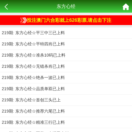
东方心经
投注澳门六合彩就上626彩票,请点击下注
219期: 东方心经☆平三中三已上料
219期: 东方心经☆平特四肖已上料
219期: 东方心经☆准杀10码已上料
219期: 东方心经☆无错杀肖已上料
219期: 东方心经☆绝杀一波已上料
219期: 东方心经☆品质单双已上料
219期: 东方心经☆首创三头已上
219期: 东方心经☆推荐六尾已上料
219期: 东方心经☆精准三行已上料